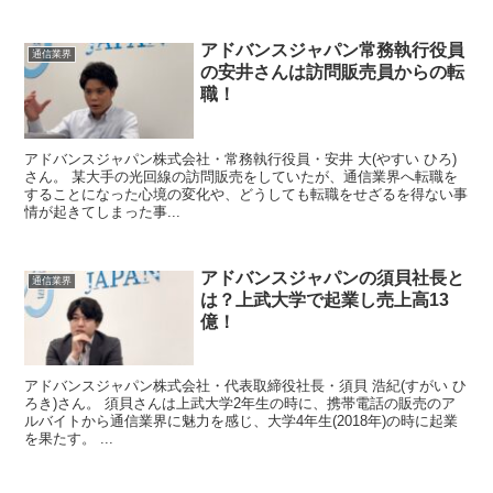
アドバンスジャパン常務執行役員
通信業界
の安井さんは訪問販売員からの転
職！
アドバンスジャパン株式会社・常務執行役員・安井 大(やすい ひろ)
さん。 某大手の光回線の訪問販売をしていたが、通信業界へ転職を
することになった心境の変化や、どうしても転職をせざるを得ない事
情が起きてしまった事...
アドバンスジャパンの須貝社長と
通信業界
は？上武大学で起業し売上高13
億！
アドバンスジャパン株式会社・代表取締役社長・須貝 浩紀(すがい ひ
ろき)さん。 須貝さんは上武大学2年生の時に、携帯電話の販売のア
ルバイトから通信業界に魅力を感じ、大学4年生(2018年)の時に起業
を果たす。 ...