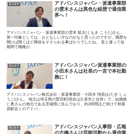
アドバンスジャパン・派遣事業部
通信業界
の雲木さんは異色な経歴で通信業
界へ！
アドバンスジャパン・派遣事業部の雲木 航太(くもき こうた)さん。
第一印象としては、おとなしい方なのかなと思ったのですが、職歴を
聞けば聞くほど興味をそそられる事ばかりでしたね。 昔と違って短
期間で職種が...
アドバンスジャパン派遣事業部の
通信業界
小田木さんは社長の一言で本社勤
務に！
アドバンスジャパン株式会社・派遣事業部・小田木 翔吾(おだぎ しょ
うご)さん。 地元は埼玉県の鷲宮町(現在は久喜市と合併）で、結婚後
に奥さんの地元である茨城県に住んでおり、約1時間ほど掛けて秋葉
原駅近くのアドバ...
アドバンスジャパン人事部・広報
通信業界
の古橋さんは芸能活動から通信業