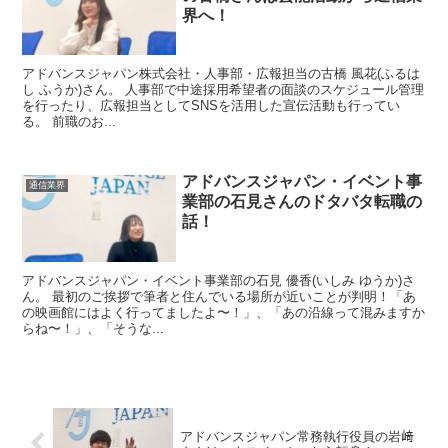
界へ！
アドバンスジャパン株式会社・人事部・広報担当の古橋 風花(ふるは
し ふうか)さん。 人事部で中途採用希望者の面談のスケジュール管理
を行ったり、広報担当としてSNSを活用した宣伝活動も行ってい
る。 前職のお...
アドバンスジャパン・イベント事
通信業界
業部の石見さんのドタバタ転職の
話！
アドバンスジャパン・イベント事業部の石見 優香(いしみ ゆうか)さ
ん。 最初のご挨拶で筆者と住んでいる場所が近いことが判明！「あ
の映画館にはよく行ってましたよ〜！」、「あの沿線って混みますか
らね〜！」、「そうな...
アドバンスジャパン常務執行役員の岩﨑