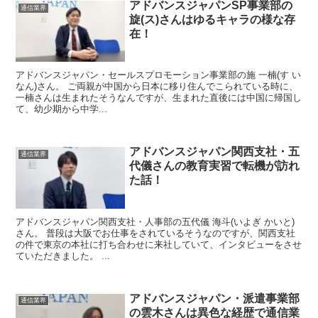
アドバンスジャパンSP事業部の
通信業界
旋(ス)さんはゆるキャラの様な存
在！
アドバンスジャパン・セールスプロモーション事業部の施 一楠(す い
なん)さん。 ご両親が中国から日本に移り住んでこられている時に、
一楠さんは生まれたそうなんですが、生まれた直後には中国に帰国し
て、幼少期から中学...
アドバンスジャパン関西支社・五
通信業界
代儀さんの教育実習で転機が訪れ
た話！
アドバンスジャパン関西支社・人事部の五代儀 海斗(いよぎ かいと)
さん。 普段は大阪でお仕事をされているそうなのですが、関西支社
の件で東京の本社に打ち合わせに来社していて、インタビューをさせ
ていただきました。 ...
アドバンスジャパン・派遣事業部
通信業界
の雲木さんは異色な経歴で通信業