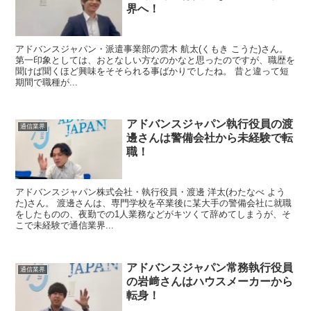
界へ！
アドバンスジャパン・派遣事業部の雲木 航太(くもき こうた)さん。
第一印象としては、おとなしい方なのかなと思ったのですが、職歴を
聞けば聞くほど興味をそそられる事ばかりでしたね。 昔と違って短
期間で職種が...
アドバンスジャパン執行役員の渡
通信業界
邊さんは警備会社から未経験で転
職！
アドバンスジャパン株式会社・執行役員・渡邊 洋太(わたなべ よう
た)さん。 渡邊さんは、専門学校を卒業後に某大手の警備会社に就職
をしたものの、夜勤での1人業務などがキツくて辞めてしまうが、そ
こで未経験で通信業界...
アドバンスジャパン常務執行役員
通信業界
の岩﨑さんはハウスメーカーから
転身！