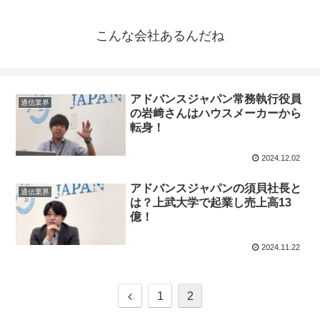
こんな会社あるんだね
アドバンスジャパン常務執行役員
通信業界
の岩﨑さんはハウスメーカーから
転身！
2024.12.02
アドバンスジャパンの須貝社長と
通信業界
は？上武大学で起業し売上高13
億！
2024.11.22
1
2